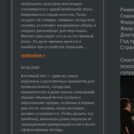
небольшого цеха рано или поздно
сталкивается с одной проблемой: полы
Режис
покрываются серым налетом. Пыль
Главн
оседает на товарах, забивает складскую
Фавро
технику, усложняет ежедневную уборку и
Жанр:
создает дискомфорт для персонала.
Длите
Многие списывают это на естественный
Год п
износ. На деле причина кроется в
ошибках при устройстве покрытия....
Стра
подробнее »
Спас
психо
02.02.2026
супру
Бетонный пол — один из самых
надёжных и долговечных вариантов для
промышленных, складских,
коммерческих и даже жилых помещений.
Однако обычный бетон склонен к
образованию трещин, особенно в первые
дни после заливки, когда материал
активно усаживается. Чтобы решить эту
проблему, инженеры давно перешли от
традиционной армирующей сетки к более
эффективному методу...