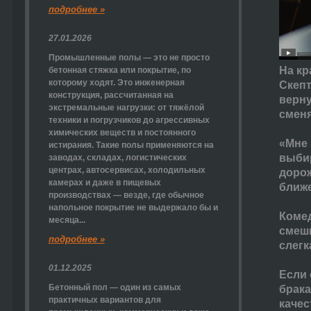
подробнее »
27.01.2026
Промышленные полы — это не просто
На кр
бетонная стяжка или покрытие, по
которому ходят. Это инженерная
Скепт
конструкция, рассчитанная на
верну
экстремальные нагрузки: от тяжёлой
сменя
техники и погрузчиков до агрессивных
химических веществ и постоянного
«Мне 
истирания. Такие полы применяются на
выбир
заводах, складах, логистических
центрах, автосервисах, холодильных
дорож
камерах и даже в пищевых
ближе
производствах — везде, где обычное
напольное покрытие не выдержало бы и
Комед
месяца...
смешн
подробнее »
слегк
01.12.2025
Если 
Бетонный пол — один из самых
брака
практичных вариантов для
качес