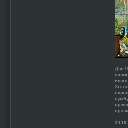
Для П
напис
испол
Хотел
персо
сумбу
прек
прос
30.10