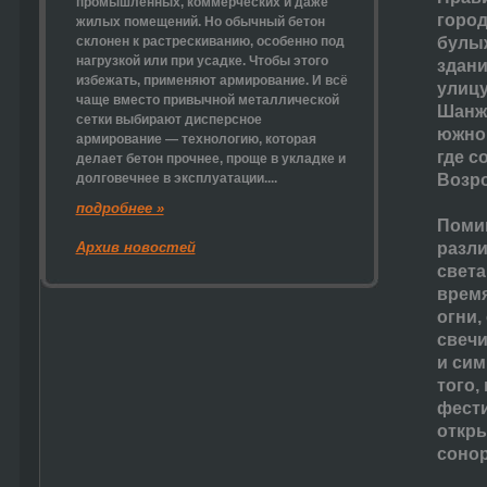
промышленных, коммерческих и даже
горо
жилых помещений. Но обычный бетон
склонен к растрескиванию, особенно под
булы
нагрузкой или при усадке. Чтобы этого
здани
избежать, применяют армирование. И всё
улицу
чаще вместо привычной металлической
Шанж,
сетки выбирают
дисперсное
южной
армирование
— технологию, которая
где с
делает бетон прочнее, проще в укладке и
долговечнее в эксплуатации....
Возро
подробнее »
Помим
Архив новостей
разли
света
время
огни,
свечи
и сим
того,
фести
откры
сонор