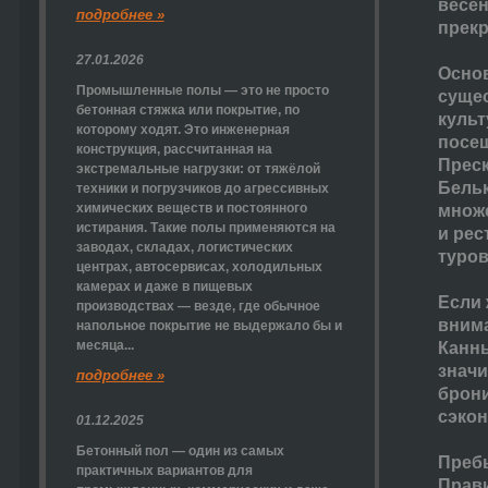
весен
подробнее »
прекр
27.01.2026
Основ
Промышленные полы — это не просто
сущес
бетонная стяжка или покрытие, по
культ
которому ходят. Это инженерная
посещ
конструкция, рассчитанная на
Преск
экстремальные нагрузки: от тяжёлой
Бельк
техники и погрузчиков до агрессивных
химических веществ и постоянного
множе
истирания. Такие полы применяются на
и рес
заводах, складах, логистических
туров
центрах, автосервисах, холодильных
камерах и даже в пищевых
Если 
производствах — везде, где обычное
внима
напольное покрытие не выдержало бы и
месяца...
Канны
значи
подробнее »
брони
сэкон
01.12.2025
Бетонный пол — один из самых
Пребы
практичных вариантов для
Прави