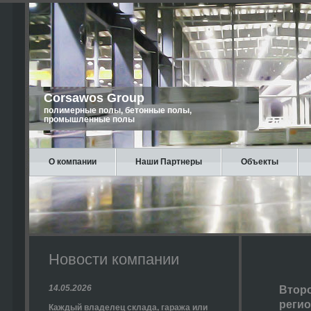
Corsawos Group
полимерные полы, бетонные полы,
промышленные полы
О компании
Наши Партнеры
Объекты
Новости компании
14.05.2026
Второ
регио
Каждый владелец склада, гаража или