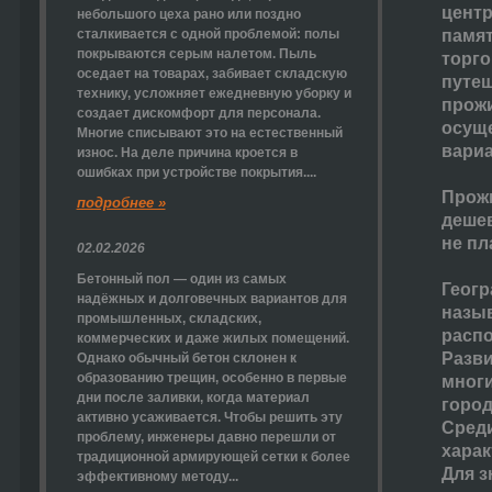
центр
небольшого цеха рано или поздно
сталкивается с одной проблемой: полы
памят
покрываются серым налетом. Пыль
торго
оседает на товарах, забивает складскую
путеш
технику, усложняет ежедневную уборку и
прож
создает дискомфорт для персонала.
осуще
Многие списывают это на естественный
вариа
износ. На деле причина кроется в
ошибках при устройстве покрытия....
Прожи
подробнее »
дешев
не пл
02.02.2026
Бетонный пол — один из самых
Геогр
надёжных и долговечных вариантов для
назыв
промышленных, складских,
распо
коммерческих и даже жилых помещений.
Разви
Однако обычный бетон склонен к
образованию трещин, особенно в первые
многи
дни после заливки, когда материал
город
активно усаживается. Чтобы решить эту
Сред
проблему, инженеры давно перешли от
харак
традиционной армирующей сетки к более
Для з
эффективному методу...