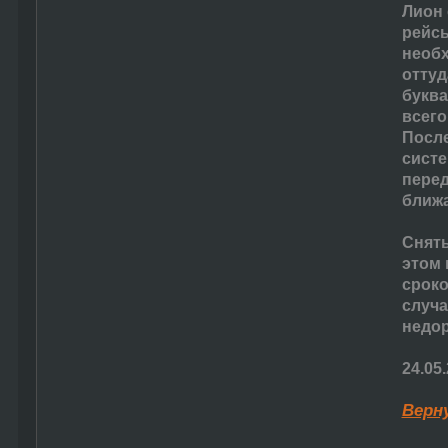
Лион
рейсы
необх
оттуд
буква
всего
После
систе
перед
ближа
Снять
этом 
сроко
случа
недор
24.05
Верн