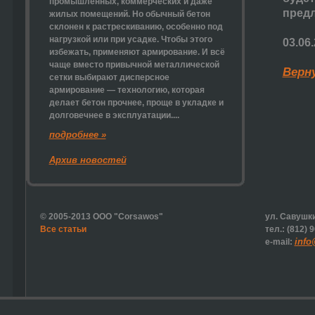
промышленных, коммерческих и даже
предл
жилых помещений. Но обычный бетон
склонен к растрескиванию, особенно под
нагрузкой или при усадке. Чтобы этого
03.06
избежать, применяют армирование. И всё
чаще вместо привычной металлической
Верн
сетки выбирают
дисперсное
армирование
— технологию, которая
делает бетон прочнее, проще в укладке и
долговечнее в эксплуатации....
подробнее »
Архив новостей
© 2005-2013 ООО "Corsawos"
ул. Савушки
Все статьи
тел.: (812) 
info
e-mail: