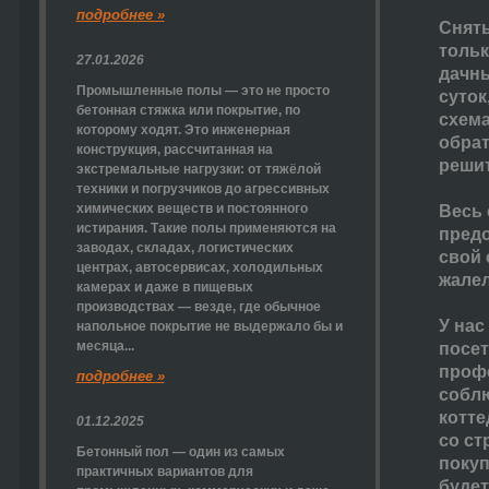
подробнее »
Снять
тольк
27.01.2026
дачны
Промышленные полы — это не просто
суток
бетонная стяжка или покрытие, по
схема
которому ходят. Это инженерная
обрат
конструкция, рассчитанная на
решит
экстремальные нагрузки: от тяжёлой
техники и погрузчиков до агрессивных
химических веществ и постоянного
Весь 
истирания. Такие полы применяются на
предо
заводах, складах, логистических
свой 
центрах, автосервисах, холодильных
жалел
камерах и даже в пищевых
производствах — везде, где обычное
У нас
напольное покрытие не выдержало бы и
месяца...
посет
профе
подробнее »
соблю
котте
01.12.2025
со ст
Бетонный пол — один из самых
покуп
практичных вариантов для
будет