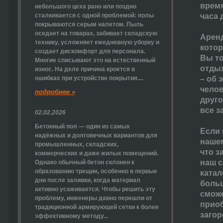
время
небольшого цеха рано или поздно
сталкивается с одной проблемой: полы
часа 
покрываются серым налетом. Пыль
оседает на товарах, забивает складскую
Аренд
технику, усложняет ежедневную уборку и
котор
создает дискомфорт для персонала.
Вы то
Многие списывают это на естественный
отдых
износ. На деле причина кроется в
ошибках при устройстве покрытия....
– об 
челов
подробнее »
друго
все з
02.02.2026
Бетонный пол — один из самых
Если 
надёжных и долговечных вариантов для
нашем
промышленных, складских,
что з
коммерческих и даже жилых помещений.
наш с
Однако обычный бетон склонен к
образованию трещин, особенно в первые
катал
дни после заливки, когда материал
больш
активно усаживается. Чтобы решить эту
сможе
проблему, инженеры давно перешли от
приоб
традиционной армирующей сетки к более
загор
эффективному методу...