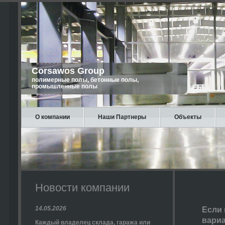
Corsawos Group
полимерные полы, бетонные полы,
промышленные полы
О компании
Наши Партнеры
Объекты
Новости компании
14.05.2026
Если 
вариа
Каждый владелец склада, гаража или