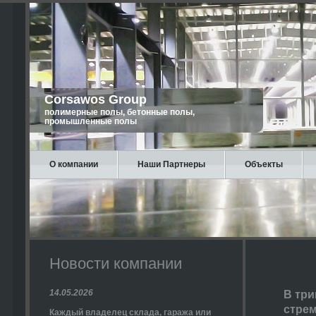
Corsawos Group
полимерные полы, бетонные полы,
промышленные полы
О компании
Наши Партнеры
Объекты
Новости компании
14.05.2026
В три
стрем
Каждый владелец склада, гаража или