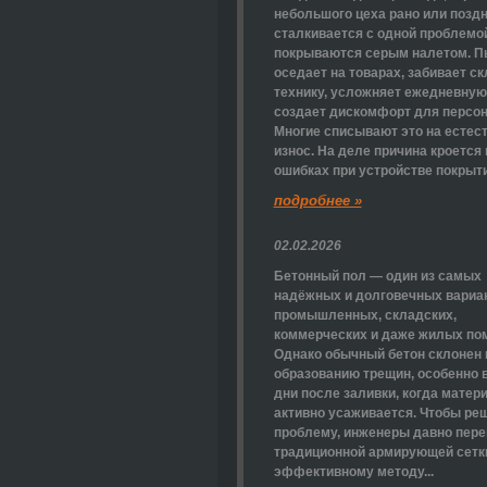
небольшого цеха рано или позд
сталкивается с одной проблемо
покрываются серым налетом. 
оседает на товарах, забивает с
технику, усложняет ежедневную
создает дискомфорт для персон
Многие списывают это на естес
износ. На деле причина кроется 
ошибках при устройстве покрытия
подробнее »
02.02.2026
Бетонный пол — один из самых
надёжных и долговечных вариа
промышленных, складских,
коммерческих и даже жилых по
Однако обычный бетон склонен 
образованию трещин, особенно 
дни после заливки, когда матер
активно усаживается. Чтобы реш
проблему, инженеры давно пере
традиционной армирующей сетки
эффективному методу...