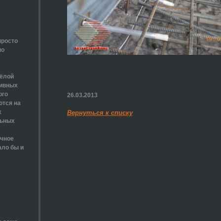
просто
по
жёлой
сивных
ого
26.03.2013
ются на
х
Вернуться к списку
льных
ычное
ало бы и