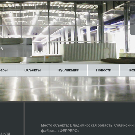
ы,
неры
Объекты
Публикации
Новости
Тех
Место объекта: Владимирская область, Собинский 
фабрика «ФЕРРЕРО»
а или