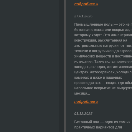
подробнее »
27.01.2026
Промышленные полы — это не 
бетонная стяжка или покрытие, 
которому ходят. Это инженерная
конструкция, рассчитанная на
экстремальные нагрузки: от тя
техники и погрузчиков до агрес
химических веществ и постоянн
истирания. Такие полы применя
заводах, складах, логистически
центрах, автосервисах, холоди
камерах и даже в пищевых
производствах — везде, где об
напольное покрытие не выдерж
месяца...
подробнее »
01.12.2025
Бетонный пол — один из самых
практичных вариантов для