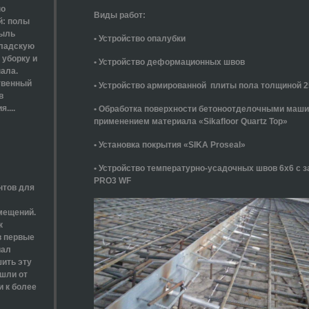
но
Виды работ:
й: полы
Пыль
• Устройство опалубки
кладскую
 уборку и
•
Устройство деформационных швов
ала.
твенный
• Устройство армированной плиты пола толщиной 
в
....
• Обработка поверхности бетоноотделочными маши
применением материала «Sikafloor Quartz Top»
• Установка покрытия «SIKA Proseal»
• Устройство температурно-усадочных швов 6х6 с з
PRO3 WF
нтов для
мещений.
к
в первые
иал
ить эту
шли от
 к более