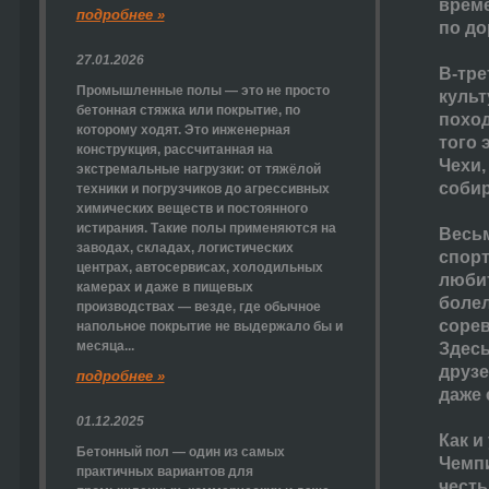
време
подробнее »
по до
27.01.2026
В-тре
Промышленные полы — это не просто
культ
бетонная стяжка или покрытие, по
поход
которому ходят. Это инженерная
того 
конструкция, рассчитанная на
Чехи,
экстремальные нагрузки: от тяжёлой
собир
техники и погрузчиков до агрессивных
химических веществ и постоянного
истирания. Такие полы применяются на
Весьм
заводах, складах, логистических
спорт
центрах, автосервисах, холодильных
любит
камерах и даже в пищевых
болел
производствах — везде, где обычное
сорев
напольное покрытие не выдержало бы и
месяца...
Здесь
друзе
подробнее »
даже 
01.12.2025
Как и
Бетонный пол — один из самых
Чемп
практичных вариантов для
честь