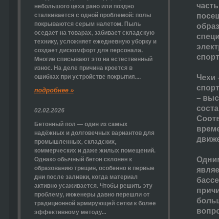
часть
небольшого цеха рано или поздно
сталкивается с одной проблемой: полы
посещ
покрываются серым налетом. Пыль
образ
оседает на товарах, забивает складскую
специ
технику, усложняет ежедневную уборку и
элек
создает дискомфорт для персонала.
спорт
Многие списывают это на естественный
износ. На деле причина кроется в
ошибках при устройстве покрытия....
Чехи 
спорт
подробнее »
– выс
соста
02.02.2026
Соотв
Бетонный пол — один из самых
време
надёжных и долговечных вариантов для
движе
промышленных, складских,
коммерческих и даже жилых помещений.
Одним
Однако обычный бетон склонен к
образованию трещин, особенно в первые
являе
дни после заливки, когда материал
бассе
активно усаживается. Чтобы решить эту
причи
проблему, инженеры давно перешли от
больш
традиционной армирующей сетки к более
вопро
эффективному методу...