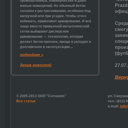
промышленных, коммерческих и даже
Prazd
жилых помещений. Но обычный бетон
склонен к растрескиванию, особенно под
офиц
нагрузкой или при усадке. Чтобы этого
избежать, применяют армирование. И всё
Среди
чаще вместо привычной металлической
смогу
сетки выбирают
дисперсное
заним
армирование
— технологию, которая
специ
делает бетон прочнее, проще в укладке и
долговечнее в эксплуатации....
произ
(футб
подробнее »
Архив новостей
27.07
Верн
© 2005-2013 ООО "Corsawos"
ул. Савушки
Все статьи
тел.: (812) 
info
e-mail: