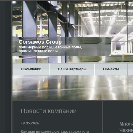
Corsawos Group
полимерные полы, бетонные полы,
промышленные полы
О компании
Наши Партнеры
Объекты
Новости компании
14.05.2026
Многи
Чехии
Каждый владелец склада, гаража или