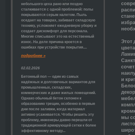
совре
небольшого цеха рано или поздно
сталкивается с одной проблемой: полы
распи
покрываются серым налетом. Пыль
стане
оседает на товарах, забивает складскую
избра
технику, усложняет ежедневную уборку и
необ
создает дискомфорт для персонала.
Многие списывают это на естественный
Этот 
износ. На деле причина кроется в
ошибках при устройстве покрытия....
цвета
Ламин
подробнее »
Санкт
сочет
02.02.2026
наилу
Бетонный пол — один из самых
и кри
надёжных и долговечных вариантов для
Белос
промышленных, складских,
декор
коммерческих и даже жилых помещений.
мебел
Однако обычный бетон склонен к
образованию трещин, особенно в первые
комп
дни после заливки, когда материал
кромк
активно усаживается. Чтобы решить эту
мы со
проблему, инженеры давно перешли от
листо
традиционной армирующей сетки к более
широт
эффективному методу...