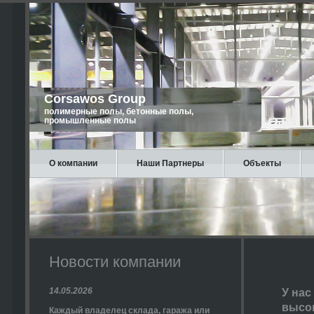
Corsawos Group
полимерные полы, бетонные полы,
промышленные полы
О компании
Наши Партнеры
Объекты
Новости компании
14.05.2026
У нас
высок
Каждый владелец склада, гаража или