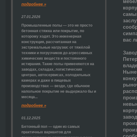
мебел
подробнее »
корпу
самый
27.01.2026
заслу
Промышленные полы — это не просто
сообр
бетонная стяжка или покрытие, по
симпа
которому ходят. Это инженерная
вас л
конструкция, рассчитанная на
экстремальные нагрузки: от тяжёлой
Завод
техники и погрузчиков до агрессивных
химических веществ и постоянного
Петер
истирания. Такие полы применяются на
владе
заводах, складах, логистических
Нынеш
центрах, автосервисах, холодильных
конк
камерах и даже в пищевых
рыноч
производствах — везде, где обычное
распо
напольное покрытие не выдержало бы и
месяца...
произ
невыс
подробнее »
корпу
завод
01.12.2025
произ
Бетонный пол — один из самых
произ
практичных вариантов для
сообр