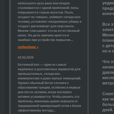
уедин
небольшого цеха рано или поздно
сталкивается с одной проблемой: полы
предо
покрываются серым налетом. Пыль
конеч
оседает на товарах, забивает складскую
технику, усложняет ежедневную уборку и
Все э
создает дискомфорт для персонала.
элект
Многие списывают это на естественный
Мехик
износ. На деле причина кроется в
ошибках при устройстве покрытия....
плани
с дет
подробнее »
но и 
02.02.2026
Что э
Бетонный пол — один из самых
начин
надёжных и долговечных вариантов для
давле
промышленных, складских,
кисло
коммерческих и даже жилых помещений.
метро
Однако обычный бетон склонен к
образованию трещин, особенно в первые
дни после заливки, когда материал
Симпт
активно усаживается. Чтобы решить эту
как ч
проблему, инженеры давно перешли от
больш
традиционной армирующей сетки к более
дней.
эффективному методу...