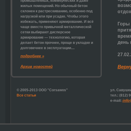
промышленных, коммерческих и даже
возмо
жилых помещений. Но обычный бетон
склонен к растрескиванию, особенно под
отдох
нагрузкой или при усадке. Чтобы этого
избежать, применяют армирование. И всё
Горы 
чаще вместо привычной металлической
притя
сетки выбирают
дисперсное
время
армирование
— технологию, которая
день 
делает бетон прочнее, проще в укладке и
долговечнее в эксплуатации....
27.02
подробнее »
Верн
Архив новостей
© 2005-2013 ООО "Corsawos"
ул. Савушки
Все статьи
тел.: (812) 
info
e-mail: