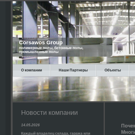
Corsawos Group
полимерные полы, бетонные полы,
промышленные полы
О компании
Наши Партнеры
Объекты
Новости компании
14.05.2026
Почем
Многи
Каждый владелец склада, гаража или