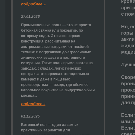
крови
подробнее »
эритр
с по
27.01.2026
Промышленные полы — это не просто
Но, е
бетонная стяжка или покрытие, по
горы 
которому ходят. Это инженерная
аккли
конструкция, рассчитанная на
жидко
экстремальные нагрузки: от тяжёлой
медиц
техники и погрузчиков до агрессивных
химических веществ и постоянного
истирания. Такие полы применяются на
Лучше
заводах, складах, логистических
центрах, автосервисах, холодильных
Скоре
камерах и даже в пищевых
брони
производствах — везде, где обычное
проко
напольное покрытие не выдержало бы и
месяца...
прин
для п
подробнее »
Если 
01.12.2025
или а
Бетонный пол — один из самых
Если 
практичных вариантов для
средс