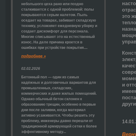
насто
небольшого цеха рано или поздно
сталкивается с одной проблемой: полы
отрас
покрываются серым налетом. Пыль
это ж
оседает на товарах, забивает складскую
тепло
технику, усложняет ежедневную уборку и
назна
создает дискомфорт для персонала.
мощно
Многие списывают это на естественный
управ
износ. На деле причина кроется в
ошибках при устройстве покрытия....
Конст
подробнее »
элект
качес
02.02.2026
совре
Бетонный пол — один из самых
момен
надёжных и долговечных вариантов для
и отт
промышленных, складских,
имеем
коммерческих и даже жилых помещений.
поста
Однако обычный бетон склонен к
други
образованию трещин, особенно в первые
дни после заливки, когда материал
активно усаживается. Чтобы решить эту
проблему, инженеры давно перешли от
14.01
традиционной армирующей сетки к более
эффективному методу...
Верн