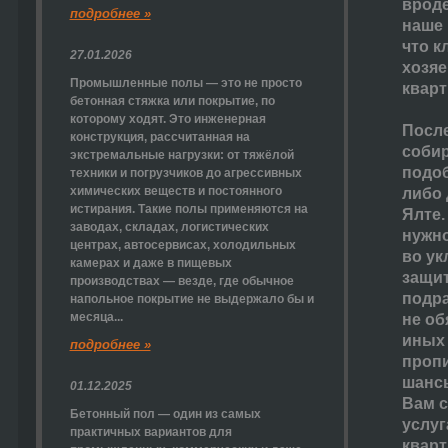
вроде
подробнее »
наше 
что к
27.01.2026
хозя
Промышленные полы — это не просто
кварт
бетонная стяжка или покрытие, по
которому ходят. Это инженерная
Посл
конструкция, рассчитанная на
собир
экстремальные нагрузки: от тяжёлой
подоб
техники и погрузчиков до агрессивных
химических веществ и постоянного
либо 
истирания. Такие полы применяются на
Ялте.
заводах, складах, логистических
нужно
центрах, автосервисах, холодильных
во ук
камерах и даже в пищевых
защит
производствах — везде, где обычное
подра
напольное покрытие не выдержало бы и
месяца...
не об
иных
подробнее »
пропи
шансы
01.12.2025
Вам 
Бетонный пол — один из самых
услуг
практичных вариантов для
кварт