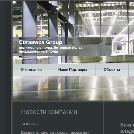
Corsawos Group
полимерные полы, бетонные полы,
промышленные полы
О компании
Наши Партнеры
Объекты
Новости компании
14.05.2026
Важно
владе
Каждый владелец склада, гаража или