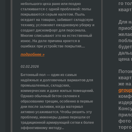
го то
небольшого цеха рано или поздно
сталкивается с одной проблемой: полы
кварт
покрываются серым налетом. Пыль
оседает на товарах, забивает складскую
Для н
технику, усложняет ежедневную уборку и
приоб
создает дискомфорт для персонала.
желае
Многие списывают это на естественный
побли
износ. На деле причина кроется в
ошибках при устройстве покрытия....
будет
дальш
подробнее »
цена 
02.02.2026
Потом
Бетонный пол — один из самых
кварт
надёжных и долговечных вариантов для
же на
промышленных, складских,
group
коммерческих и даже жилых помещений.
комфо
Однако обычный бетон склонен к
образованию трещин, особенно в первые
издер
дни после заливки, когда материал
Консу
активно усаживается. Чтобы решить эту
прил
проблему, инженеры давно перешли от
фото 
традиционной армирующей сетки к более
торго
эффективному методу...