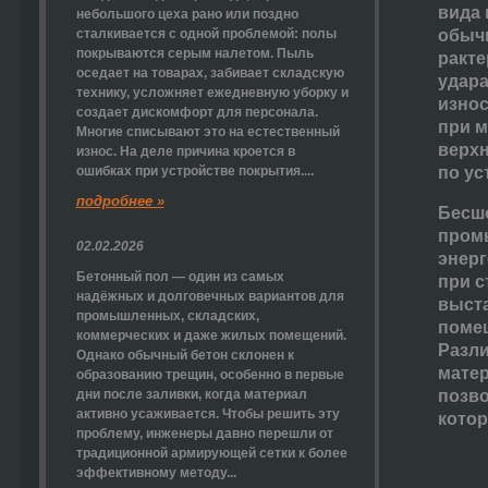
вида 
небольшого цеха рано или поздно
сталкивается с одной проблемой: полы
обычн
покрываются серым налетом. Пыль
ракте
оседает на товарах, забивает складскую
удара
технику, усложняет ежедневную уборку и
износ
создает дискомфорт для персонала.
при м
Многие списывают это на естественный
верхн
износ. На деле причина кроется в
ошибках при устройстве покрытия....
по у
подробнее »
Бесш
пром
02.02.2026
энерг
Бетонный пол — один из самых
при с
надёжных и долговечных вариантов для
выста
промышленных, складских,
помещ
коммерческих и даже жилых помещений.
Разли
Однако обычный бетон склонен к
матер
образованию трещин, особенно в первые
дни после заливки, когда материал
позво
активно усаживается. Чтобы решить эту
котор
проблему, инженеры давно перешли от
традиционной армирующей сетки к более
эффективному методу...