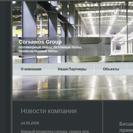
Corsawos Group
полимерные полы, бетонные полы,
промышленные полы
О компании
Наши Партнеры
Объекты
Новости компании
14.05.2026
Бесш
приме
Каждый владелец склада, гаража или