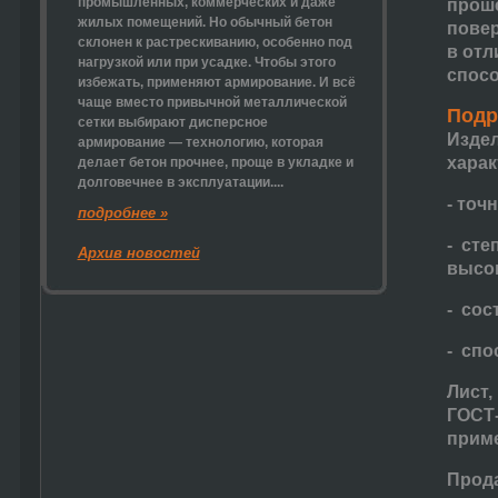
промышленных, коммерческих и даже
проше
жилых помещений. Но обычный бетон
повер
склонен к растрескиванию, особенно под
в отл
нагрузкой или при усадке. Чтобы этого
спос
избежать, применяют армирование. И всё
чаще вместо привычной металлической
Подр
сетки выбирают
дисперсное
Издел
армирование
— технологию, которая
харак
делает бетон прочнее, проще в укладке и
долговечнее в эксплуатации....
- точ
подробнее »
- сте
Архив новостей
высок
- сос
- спо
Лист,
ГОСТ-
приме
Прода