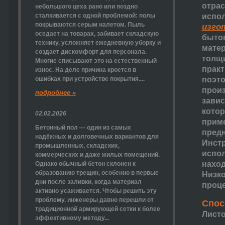
отрас
небольшого цеха рано или поздно
сталкивается с одной проблемой: полы
испол
покрываются серым налетом. Пыль
изго
оседает на товарах, забивает складскую
быто
технику, усложняет ежедневную уборку и
матер
создает дискомфорт для персонала.
толщи
Многие списывают это на естественный
практ
износ. На деле причина кроется в
ошибках при устройстве покрытия....
поэто
произ
подробнее »
завис
котор
02.02.2026
приме
Бетонный пол — один из самых
предн
надёжных и долговечных вариантов для
Инстр
промышленных, складских,
испол
коммерческих и даже жилых помещений.
наход
Однако обычный бетон склонен к
образованию трещин, особенно в первые
Низко
дни после заливки, когда материал
проце
активно усаживается. Чтобы решить эту
проблему, инженеры давно перешли от
Спос
традиционной армирующей сетки к более
Листо
эффективному методу...