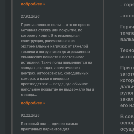
подробнее »
- гор
- хол
27.01.2026
Промышленные полы — это не просто
Горяч
бетонная стяжка или покрытие, по
темп
которому ходят. Это инженерная
валка
конструкция, рассчитанная на
экстремальные нагрузки: от тяжёлой
Техно
техники и погрузчиков до агрессивных
изгот
химических веществ и постоянного
истирания. Такие полы применяются на
При п
заводах, складах, логистических
центрах, автосервисах, холодильных
загот
камерах и даже в пищевых
котор
производствах — везде, где обычное
дальн
напольное покрытие не выдержало бы и
рулон
месяца...
закал
подробнее »
его н
01.12.2025
В сов
основ
Бетонный пол — один из самых
осуще
практичных вариантов для