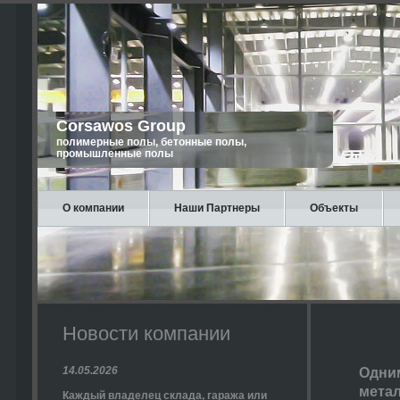
Corsawos Group
полимерные полы, бетонные полы,
промышленные полы
О компании
Наши Партнеры
Объекты
Новости компании
14.05.2026
Одни
метал
Каждый владелец склада, гаража или